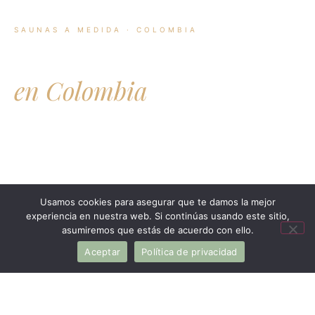
SAUNAS A MEDIDA · COLOMBIA
Saunas a Medida
en Colombia
Diseñamos e instalamos saunas en casa, finca y proyectos
comerciales en toda Colombia. Madera noble, calentadores
europeos certificados y más de 500 proyectos terminados.
Usamos cookies para asegurar que te damos la mejor
SOLICITAR COTIZACIÓN
experiencia en nuestra web. Si continúas usando este sitio,
asumiremos que estás de acuerdo con ello.
Aceptar
Política de privacidad