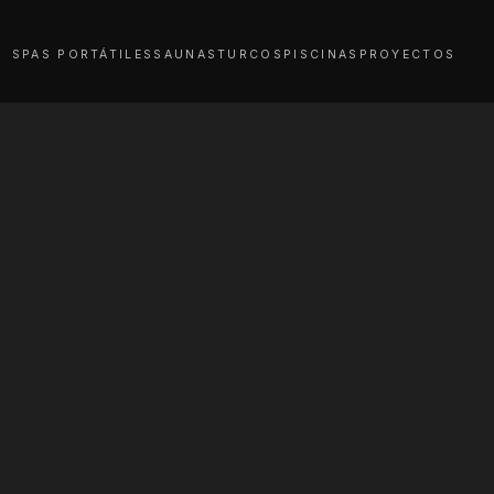
SPAS PORTÁTILES
SAUNAS
TURCOS
PISCINAS
PROYECTOS