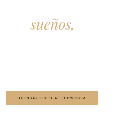
El spa de
sus
sueños,
en su casa.
Diseñamos e instalamos spas portátiles, saunas y turcos de
alta gama para residencias y proyectos exclusivos en toda
Colombia.
AGENDAR VISITA AL SHOWROOM
VER COLECCIÓN
→